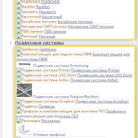
POKROVER
Rockfon
Грильято
Кассетный
Китайские потолки
Негорючие СМЛ потолки
ПВХ панели
Реечный
Подвесные системы
Гребенки
Комплектующие для
подсистемы НВФ
Подвесная система Armstrong
Подвесная система Primet
Подвесная система USG Donn
Подвесная система Албес
Подвесная система Рокфон/Rockfon
Подвесные системы Ecophon
Подвесы
Профили и
комплектующие для монтажа ГКЛ
Раскладки
Угловые профили