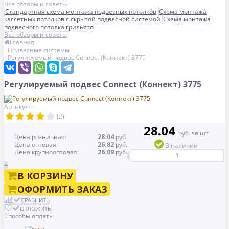
Все обзоры и советы
Стандартная схема монтажа подвесных потолков
Схема монтажа
кассетных потолков с скрытой подвесной системой
Схема монтажа
подвесного потолка грильято
Все обзоры и советы
Главная
Подвесные системы
Регулируемый подвес Connect (Коннект) 3775
Регулируемый подвес Connect (Коннект) 3775
Артикул: -
(2)
28.04
руб. за шт
Цена розничная:
28.04
руб.
Цена оптовая:
26.82
руб.
В наличии
Цена крупнооптовая:
26.09
руб.
-
+
В КОРЗИНУ
ОФОРМИТЬ ЗАКАЗ
СРАВНИТЬ
ОТЛОЖИТЬ
Способы оплаты