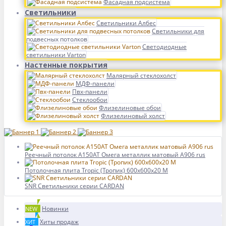
Фасадная подсистема
Светильники
Светильники Албес
Светильники для
подвесных потолков
Светодиодные
светильники Varton
Настенные покрытия
Малярный стеклохолст
МДФ-панели
Пвх-панели
Стеклообои
Флизелиновые обои
Флизелиновый холст
Реечный потолок A150AT Омега металлик матовый А906 rus
Потолочная плита Tropic (Тропик) 600x600x20 M
SNR Светильники серии CARDAN
Новинки
NEW
Хиты продаж
ХИТ