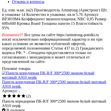
Отзывы и вопросы
Ед. изм.
м.кв. (м2)
Производитель
Armstrong (Армстронг)
Шт.
в упаковке
14
Количество в упаковке, кв.м
5.76
Артикул
BP3819M4
Коэффициент звукопоглощения, NRC
0,95
Размер
600x600
Кромка
Board
Толщина панели
15
Влагостойкость
95%
Внимание!!!
Все цены на сайте https://armstrong-potolki.ru
носят исключительно информационный характер и ни при
каких условиях не являются публичной офертой,
определяемой положениями Статьи 437 (п.2) Гражданского
кодекса РФ. * - Спеццена предоставляется только по
согласованию с менеджером и может отличаться от
представленной на сайте.
Похожие товары
Панель коридорная ПК-R/F 300*2500 эконом белый матовый
А910 перф.
Артикул: -
(2)
Панель коридорная ПК-R/F 300*2500 эконом белый матовый
А910 перф.
В наличии