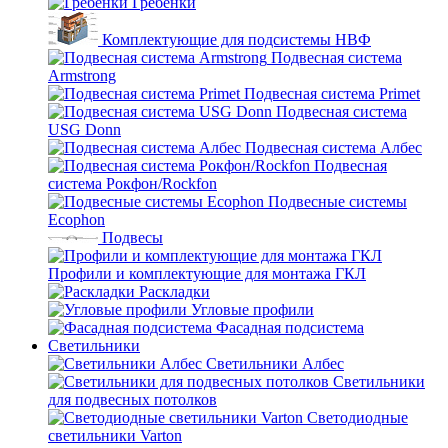
Гребенки
Комплектующие для подсистемы НВФ
Подвесная система
Armstrong
Подвесная система Primet
Подвесная система
USG Donn
Подвесная система Албес
Подвесная
система Рокфон/Rockfon
Подвесные системы
Ecophon
Подвесы
Профили и комплектующие для монтажа ГКЛ
Раскладки
Угловые профили
Фасадная подсистема
Светильники
Светильники Албес
Светильники
для подвесных потолков
Светодиодные
светильники Varton