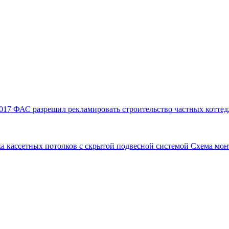
017
ФАС разрешил рекламировать строительство частных коттед
а кассетных потолков с скрытой подвесной системой
Схема мон