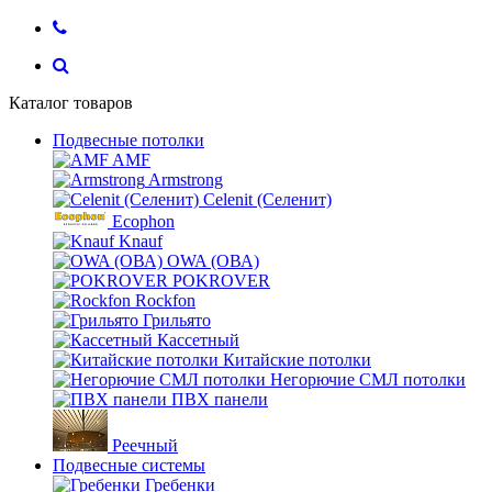
Каталог товаров
Подвесные потолки
AMF
Armstrong
Celenit (Селенит)
Ecophon
Knauf
OWA (ОВА)
POKROVER
Rockfon
Грильято
Кассетный
Китайские потолки
Негорючие СМЛ потолки
ПВХ панели
Реечный
Подвесные системы
Гребенки