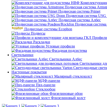
Комплектующие
Подвесная система Armst
Подвесная система Primet
Подвесная система USG
Подвесная система Албес
Подвесная система
Подвесные системы Ecophon
Подвесы
Профили
Раскладки
Угловые профили
Фасадная подсистема
Светильники
Светильники Албес
Светильники дл
Светодиодные свети
Настенные покрытия
Малярный стеклохолст
МДФ-панели
Пвх-панели
Стеклообои
Флизелиновые обои
Флизелиновый холст