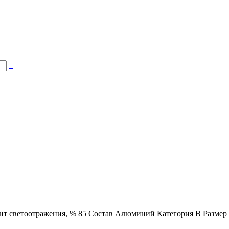
+
т светоотражения, %
85
Состав
Алюминий
Категория
B
Размер