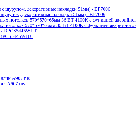
 шурупом, декоративные накладки 51мм) - BP7006
 потолков 570*570*65мм 36 ВТ 4100К с функцией аварийного
22 BPCS5445WHJ1
лик А907 rus