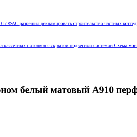
017
ФАС разрешил рекламировать строительство частных коттед
а кассетных потолков с скрытой подвесной системой
Схема мон
коном белый матовый А910 перф