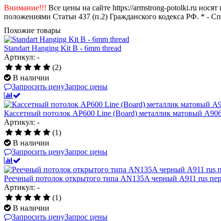
Внимание!!!
Все цены на сайте https://armstrong-potolki.ru н
положениями Статьи 437 (п.2) Гражданского кодекса РФ. * - С
Похожие товары
Standart Hanging Kit B - 6mm thread
Артикул: -
(2)
В наличии
Запросить цену
Запрос цены
Кассетный потолок AP600 Line (Board) металлик матовый А906
Артикул: -
(1)
В наличии
Запросить цену
Запрос цены
Реечный потолок открытого типа AN135A черный А911 rus пер
Артикул: -
(1)
В наличии
Запросить цену
Запрос цены